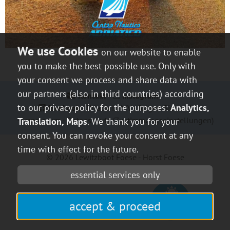
on our website to enable
you to make the best possible use. Only with
your consent we process and share data with
our partners (also in third countries) according
Kontakt
⋅
instagram
⋅
to our privacy policy for the purposes:
Analytics,
facebook
- Urlaub in MV - folgen Sie uns!
⋅
Impressum
⋅
Datenschutz
(Zustimmungseinstellungen)
Translation, Maps
. We thank you for your
consent. You can revoke your consent at any
time with effect for the future.
© 2026
Lewitzboot Foese - Horst Foese
essential services only
mvp.de
- Urlaub in
accept & proceed
Mecklenburg-Vorpommern