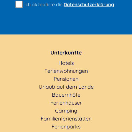
Ich akzeptiere die
Datenschutzerklärung
.
Unterkünfte
Hotels
Ferienwohnungen
Pensionen
Urlaub auf dem Lande
Bauernhöfe
Ferienhäuser
Camping
Familienferienstätten
Ferienparks