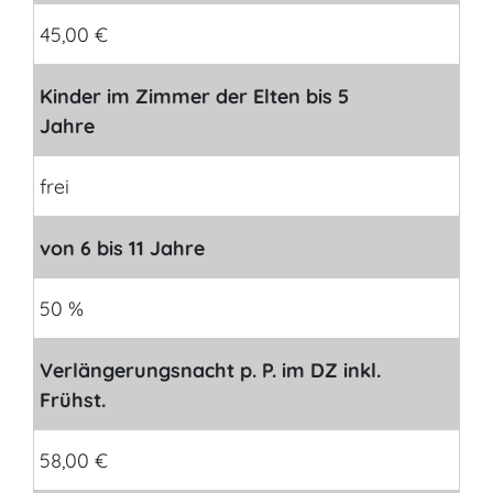
45,00 €
Kinder im Zimmer der Elten bis 5
Jahre
frei
von 6 bis 11 Jahre
50 %
Verlängerungsnacht p. P. im DZ inkl.
Frühst.
58,00 €