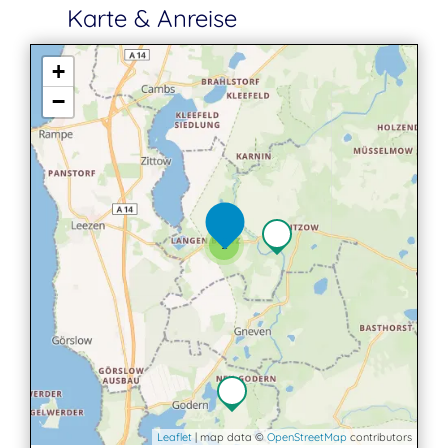
Karte & Anreise
+
−
2
Leaflet
| map data ©
OpenStreetMap
contributors