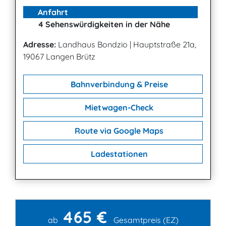
Anfahrt
4 Sehenswürdigkeiten in der Nähe
Adresse:
Landhaus Bondzio
|
Hauptstraße 21a,
19067 Langen Brütz
Bahnverbindung & Preise
Mietwagen-Check
Route via Google Maps
Ladestationen
465 €
Kontakt
ab
Gesamtpreis (EZ)