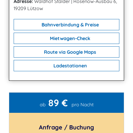
Adresse:
Waldhof Stalder
|
Rosenow-Ausbau 6,
19209 Lützow
Bahnverbindung & Preise
Mietwagen-Check
Route via Google Maps
Ladestationen
89 €
Kontakt
ab
pro Nacht
Anfrage / Buchung