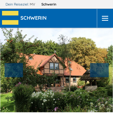
Dein Reiseziel:
MV
Schwerin
SCHWERIN