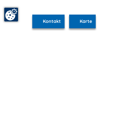
Kontakt
Karte
www.schwerin.m-vp.de ist Teil von
mvp.de - Urlaub & Freizeit
© 2026
MANET Marketing GmbH
Newsletter