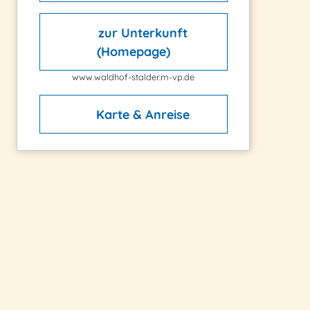
zur Unterkunft
(Homepage)
www.waldhof-stalder.m-vp.de
Karte & Anreise