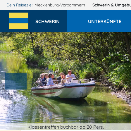
Dein Reiseziel:
Mecklenburg-Vorpommern
Schwerin
& Umgeb
SCHWERIN
UNTERKÜNFTE
Klassentreffen buchbar ab 20 Pers.