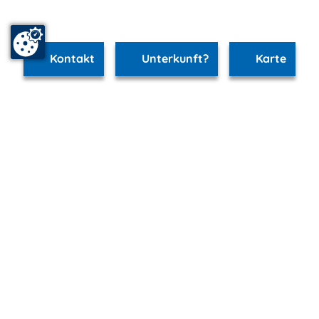
Kontakt
Unterkunft?
Karte
www.schwerin.m-vp.de ist Teil von
mvp.de - Urlaub & Freizeit
© 2026
MANET Marketing GmbH
Newsletter