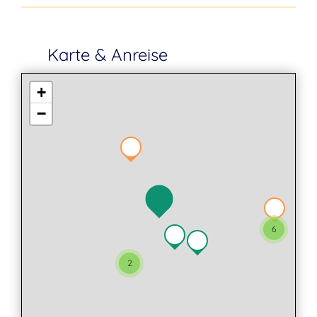
Karte & Anreise
+
−
6
2