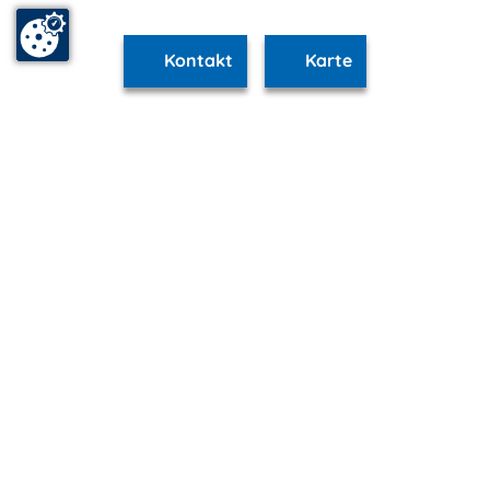
Kontakt
Karte
www.schwerin.m-vp.de ist Teil von
mvp.de - Urlaub & Freizeit
© 2026
MANET Marketing GmbH
Newsletter