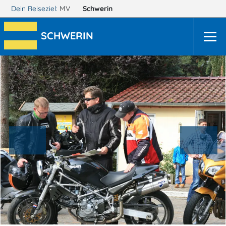
Dein Reiseziel:
MV
Schwerin
SCHWERIN