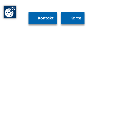
Kontakt
Karte
www.schwerin.m-vp.de ist Teil von
mvp.de - Urlaub & Freizeit
© 2026
MANET Marketing GmbH
Newsletter