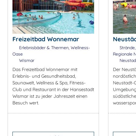
Freizeitbad Wonnemar
Neustäd
Erlebnisbäder & Thermen, Wellness-
Strände,
Oase
Regionale N
Wismar
Neustad
Das Freizeitbad Wonnemar mit
Der Neustä
Erlebnis- und Gesundheitsbad,
nordöstlic
Saunawelt, Wellness & Spa, Fitness-
Neustadt-Gl
Club und Restaurant in der Hansestadt
Umgebung.
Wismar ist zu jeder Jahreszeit einen
südöstliche
Besuch wert.
wassersport