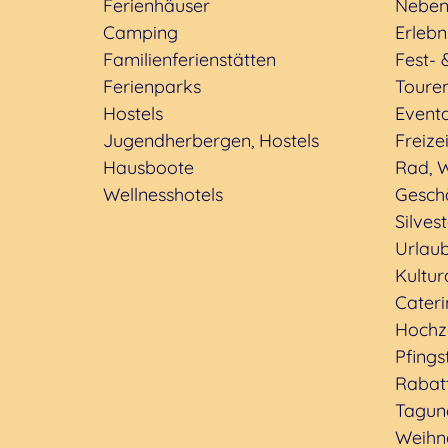
Ferienhäuser
Neben
Camping
Erleb
Familienferienstätten
Fest- 
Ferienparks
Toure
Hostels
Event
Jugendherbergen, Hostels
Freizei
Hausboote
Rad, W
Wellnesshotels
Geschä
Silves
Urlaub
Kultu
Cateri
Hochz
Pfings
Rabat
Tagun
Weihn