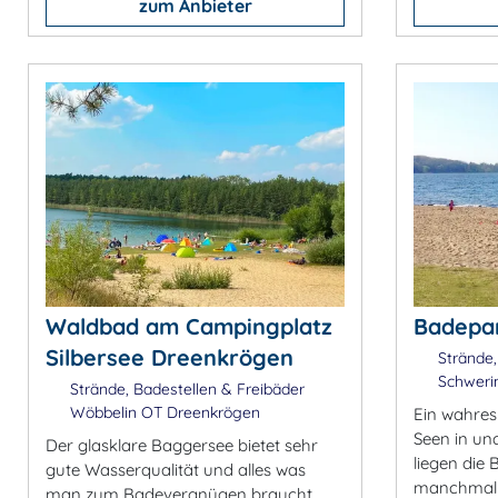
zum Anbieter
Waldbad am Campingplatz
Badepar
Silbersee Dreenkrögen
Strände,
Schweri
Strände, Badestellen & Freibäder
Wöbbelin OT Dreenkrögen
Ein wahres
Seen in un
Der glasklare Baggersee bietet sehr
liegen die 
gute Wasserqualität und alles was
manchmal 
man zum Badevergnügen braucht.