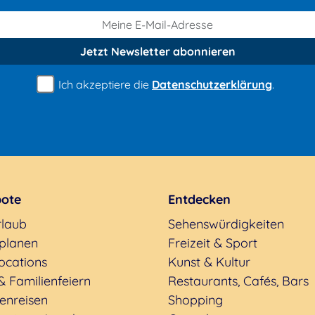
Jetzt Newsletter
abonnieren
Ich akzeptiere die
Datenschutzerklärung
.
ote
Entdecken
rlaub
Sehenswürdigkeiten
 planen
Freizeit & Sport
ocations
Kunst & Kultur
& Familienfeiern
Restaurants, Cafés, Bars
enreisen
Shopping