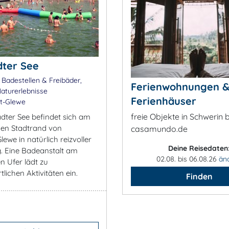
ter See
 Badestellen & Freibäder,
Ferienwohnungen 
aturerlebnisse
Ferienhäuser
t-Glewe
freie Objekte in Schwerin b
dter See befindet sich am
hen Stadtrand von
casamundo.de
ewe in natürlich reizvoller
Deine Reisedaten
 Eine Badeanstalt am
02.08. bis 06.08.26
än
n Ufer lädt zu
lichen Aktivitäten ein.
Finden