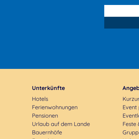
Unterkünfte
Angeb
Hotels
Kurzu
Ferienwohnungen
Event
Pensionen
Eventl
Urlaub auf dem Lande
Feste 
Bauernhöfe
Grupp