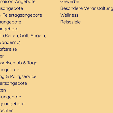
saison-Angebote
Gewerbe
nisangebote
Besondere Veranstaltun
& Feiertagsangebote
Wellness
nangebote
Reiseziele
angebote
t (Reiten, Golf, Angeln,
andern...)
ftsreise
ter
sreisen ab 6 Tage
rangebote
ng & Partyservice
eitsangebote
ten
tangebote
gsangebote
achten