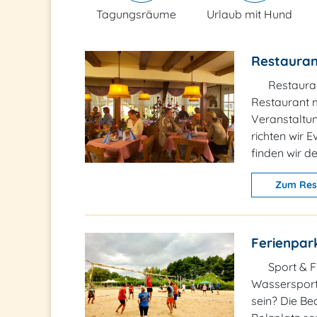
Tagungsräume
Urlaub mit Hund
Restauran
Restaura
Restaurant m
Veranstaltun
richten wir 
finden wir d
Zum Res
Ferienpark
Sport & F
Wassersport
sein? Die Be