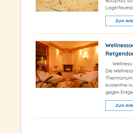
Bolzplatz so
Lagerfeuerpl
Zum Anb
Wellnesso
Retgendo
Wellness
Die Wellness
Thermarium 
kostenfrei 
gegen Entgel
Zum Anb