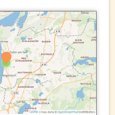
3
Leaflet
| map data ©
OpenStreetMap
contributors