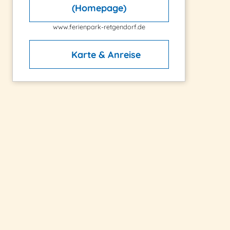
(Homepage)
www.ferienpark-retgendorf.de
Karte & Anreise