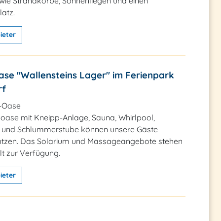
wie Strandkörbe, Sonnenliegen und einen
atz.
ieter
ase "Wallensteins Lager" im Ferienpark
rf
-Oase
oase mit Kneipp-Anlage, Sauna, Whirlpool,
und Schlummerstube können unsere Gäste
nutzen. Das Solarium und Massageangebote stehen
t zur Verfügung.
ieter