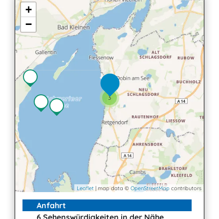
+
−
3
Leaflet
| map data ©
OpenStreetMap
contributors
Anfahrt
6 Sehenswürdigkeiten in der Nähe