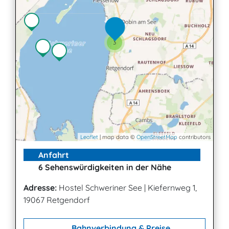
3
Leaflet
| map data ©
OpenStreetMap
contributors
Anfahrt
6 Sehenswürdigkeiten in der Nähe
Adresse:
Hostel Schweriner See
|
Kiefernweg 1,
19067 Retgendorf
Bahnverbindung & Preise