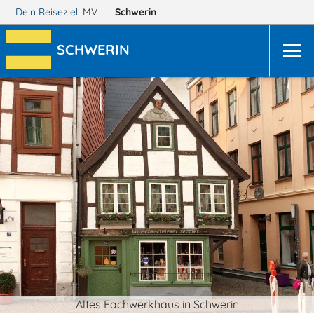
Dein Reiseziel:
MV
Schwerin
SCHWERIN
Altes Fachwerkhaus in Schwerin