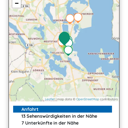
−
2
2
3
Leaflet
| map data ©
OpenStreetMap
contributors
Anfahrt
13 Sehenswürdigkeiten in der Nähe
7 Unterkünfte in der Nähe