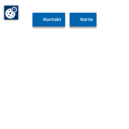
Kontakt
Karte
www.schwerin.m-vp.de ist Teil von
mvp.de - Urlaub & Freizeit
© 2026
MANET Marketing GmbH
Newsletter