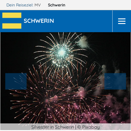
Dein Reiseziel:
MV
Schwerin
SCHWERIN
Silvester in Schwerin | © Pixabay