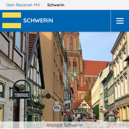
Dein Reiseziel:
MV
Schwerin
SCHWERIN
Altstadt Schwerin