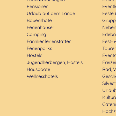
Pensionen
Eventl
Urlaub auf dem Lande
Feste 
Bauernhöfe
Grupp
Ferienhäuser
Neben
Camping
Erleb
Familienferienstätten
Fest- 
Ferienparks
Toure
Hostels
Event
Jugendherbergen, Hostels
Freizei
Hausboote
Rad, W
Wellnesshotels
Geschä
Silves
Urlaub
Kultu
Cateri
Hochz