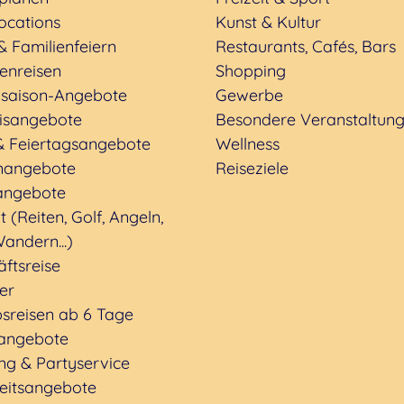
ocations
Kunst & Kultur
& Familienfeiern
Restaurants, Cafés, Bars
enreisen
Shopping
saison-Angebote
Gewerbe
nisangebote
Besondere Veranstaltun
& Feiertagsangebote
Wellness
nangebote
Reiseziele
angebote
t (Reiten, Golf, Angeln,
andern...)
ftsreise
ter
sreisen ab 6 Tage
rangebote
ng & Partyservice
eitsangebote