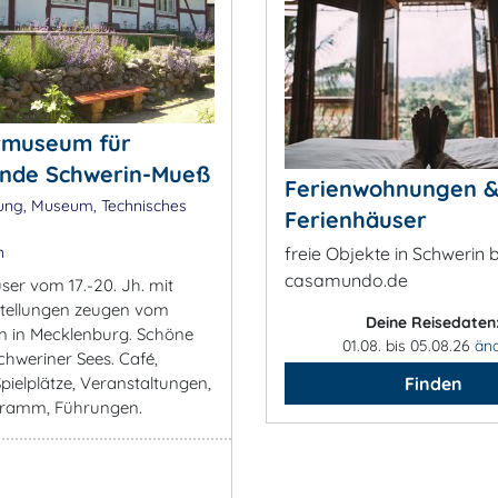
htmuseum für
unde Schwerin-Mueß
Ferienwohnungen 
ung, Museum, Technisches
Ferienhäuser
n
freie Objekte in Schwerin b
casamundo.de
er vom 17.-20. Jh. mit
stellungen zeugen vom
Deine Reisedaten
en in Mecklenburg. Schöne
01.08. bis 05.08.26
än
hweriner Sees. Café,
Spielplätze, Veranstaltungen,
Finden
gramm, Führungen.