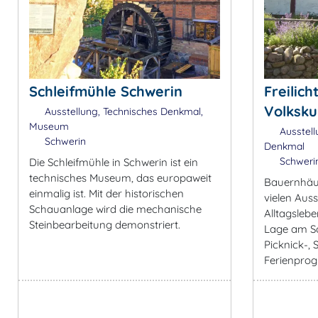
Schleifmühle Schwerin
Freilic
Volksk
Ausstellung, Technisches Denkmal,
Museum
Ausstell
Schwerin
Denkmal
Schweri
Die Schleifmühle in Schwerin ist ein
technisches Museum, das europaweit
Bauernhäus
einmalig ist. Mit der historischen
vielen Aus
Schauanlage wird die mechanische
Alltagsleb
Steinbearbeitung demonstriert.
Lage am Sc
Picknick-, 
Ferienpro