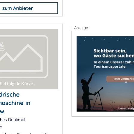
zum Anbieter
- Anzeige -
drische
aschine in
ow
ches Denkmal
w