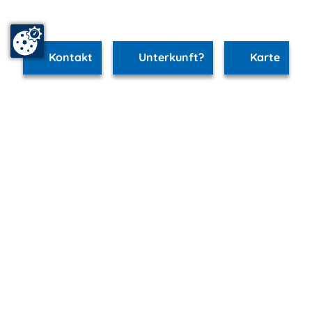
Kontakt
Unterkunft?
Karte
www.schwerin.m-vp.de ist Teil von
mvp.de - Urlaub & Freizeit
© 2026
MANET Marketing GmbH
Newsletter