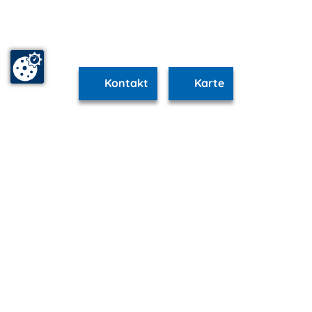
Kontakt
Karte
www.schwerin.m-vp.de ist Teil von
mvp.de - Urlaub & Freizeit
© 2026
MANET Marketing GmbH