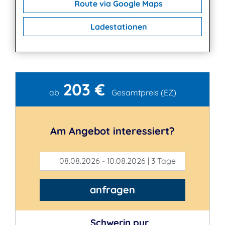
Route via Google Maps
Ladestationen
203 €
Kontakt
ab
Gesamtpreis (EZ)
Am Angebot interessiert?
08.08.2026 - 10.08.2026 | 3 Tage
anfragen
Schwerin pur