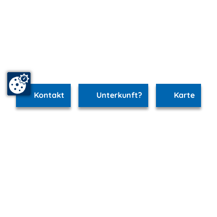
Kontakt
Unterkunft?
Karte
www.schwerin.m-vp.de ist Teil von
mvp.de - Urlaub & Freizeit