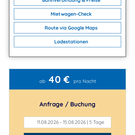
Bahnverbindung & Preise
Mietwagen-Check
Route via Google Maps
Ladestationen
40 €
Kontakt
ab
pro Nacht
Anfrage / Buchung
11.08.2026 - 15.08.2026 | 5 Tage