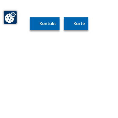
Kontakt
Karte
www.schwerin.m-vp.de ist Teil von
mvp.de - Urlaub & Freizeit
© 2026
MANET Marketing GmbH
Newsletter