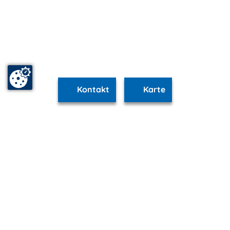
Kontakt
Karte
www.schwerin.m-vp.de ist Teil von
mvp.de - Urlaub & Freizeit
© 2026
MANET Marketing GmbH