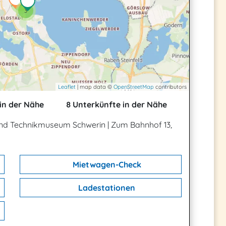
2
3
Leaflet
| map data ©
OpenStreetMap
contributors
in der Nähe
8 Unterkünfte in der Nähe
und Technikmuseum Schwerin
|
Zum Bahnhof 13,
Mietwagen-Check
Ladestationen