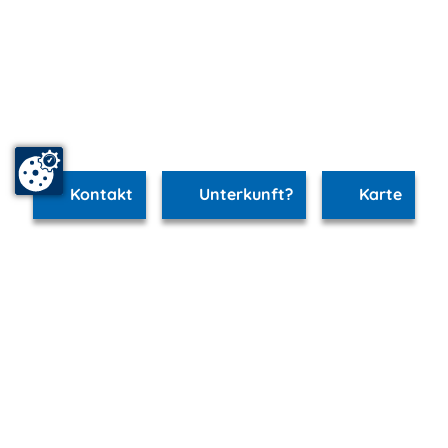
Kontakt
Unterkunft?
Karte
www.schwerin.m-vp.de ist Teil von
mvp.de - Urlaub & Freizeit