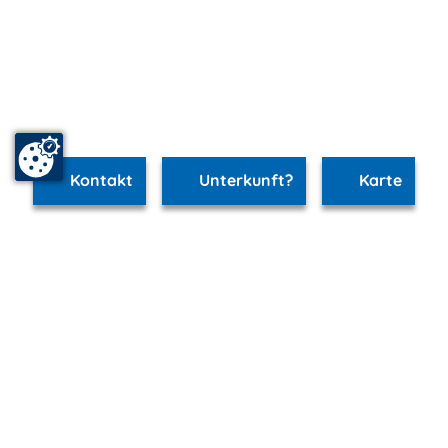
Kontakt
Unterkunft?
Karte
www.schwerin.m-vp.de ist Teil von
mvp.de - Urlaub & Freizeit