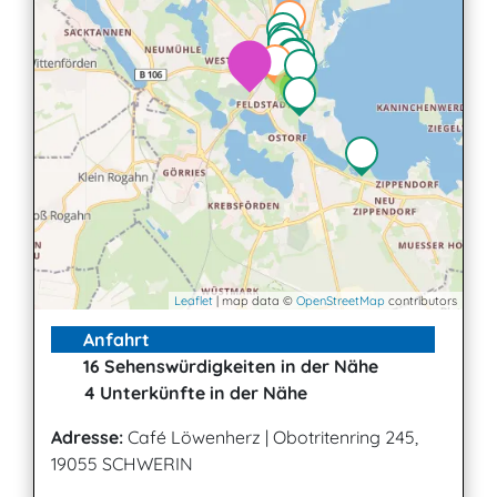
2
2
3
Leaflet
| map data ©
OpenStreetMap
contributors
Anfahrt
16 Sehenswürdigkeiten in der Nähe
4 Unterkünfte in der Nähe
Adresse:
Café Löwenherz
|
Obotritenring 245,
19055 SCHWERIN