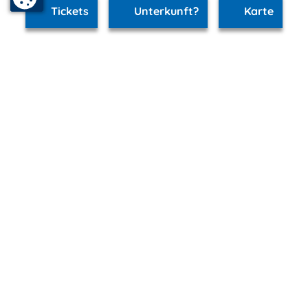
Tickets
Unterkunft?
Karte
www.schwerin.m-vp.de ist Teil von
mvp.de - Urlaub & Freizeit
© 2026
MANET Marketing GmbH
Newsletter
Bleib auf dem Laufenden!
Melde Dich jetzt für unseren mvp.de-Newsletter an und