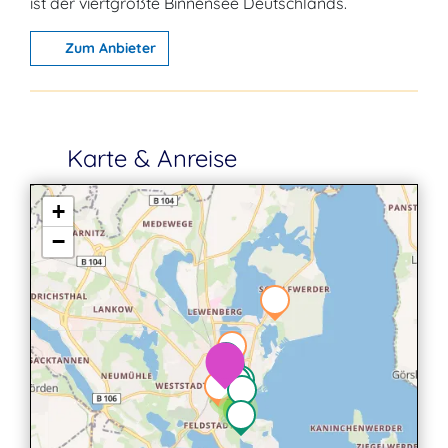
ist der viertgrößte Binnensee Deutschlands.
Zum Anbieter
Karte & Anreise
+
−
2
2
3