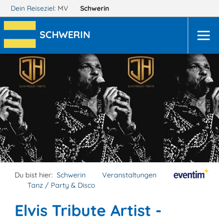
Dein Reiseziel:
MV
Schwerin
SCHWERIN
Du bist hier:
Schwerin
Veranstaltungen
Tanz / Party & Disco
Elvis Tribute Artist -