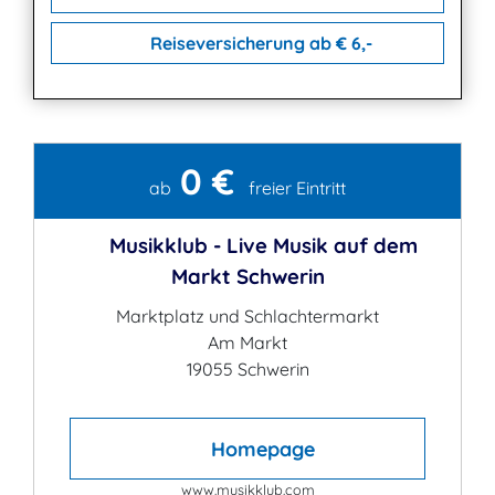
Reiseversicherung ab € 6,-
0 €
Kontakt
ab
freier Eintritt
Musikklub - Live Musik auf dem
Markt Schwerin
Marktplatz und Schlachtermarkt
Am Markt
19055 Schwerin
Homepage
www.musikklub.com