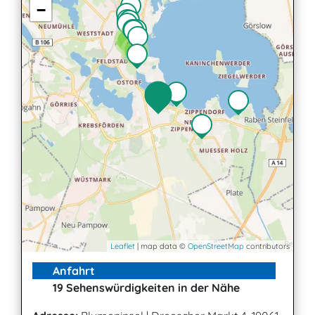
−
2
2
3
Leaflet
| map data ©
OpenStreetMap
contributors
Anfahrt
19 Sehenswürdigkeiten in der Nähe