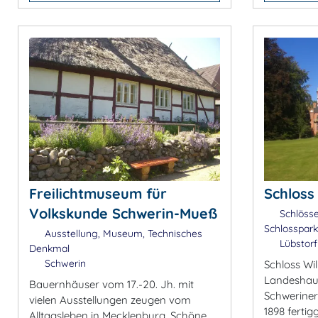
Freilichtmuseum für
Schloss
Volkskunde Schwerin-Mueß
Schlösse
Schlosspar
Ausstellung, Museum, Technisches
Lübstorf
Denkmal
Schwerin
Schloss Wil
Landeshaup
Bauernhäuser vom 17.-20. Jh. mit
Schweriner
vielen Ausstellungen zeugen vom
1898 fertig
Alltagsleben in Mecklenburg. Schöne