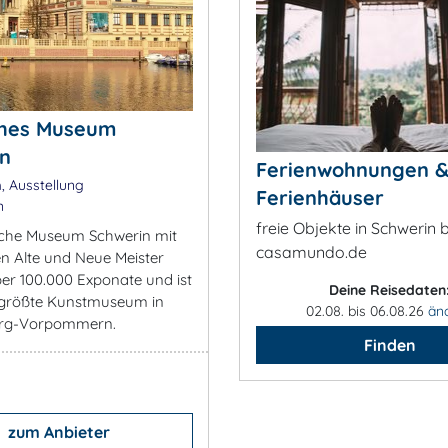
ches Museum
in
Ferienwohnungen 
 Ausstellung
Ferienhäuser
n
freie Objekte in Schwerin b
iche Museum Schwerin mit
casamundo.de
en Alte und Neue Meister
er 100.000 Exponate und ist
Deine Reisedaten
 größte Kunstmuseum in
02.08. bis 06.08.26
än
rg-Vorpommern.
Finden
zum Anbieter