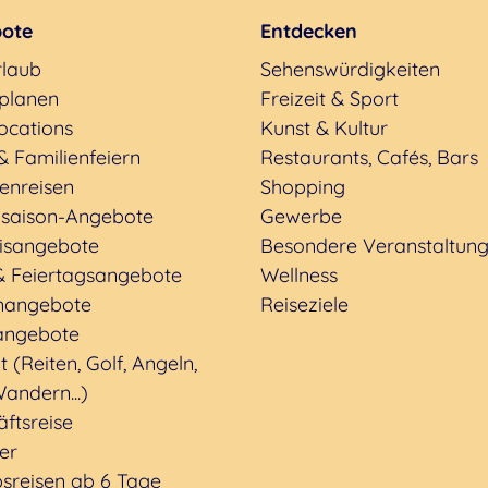
ote
Entdecken
rlaub
Sehenswürdigkeiten
 planen
Freizeit & Sport
ocations
Kunst & Kultur
& Familienfeiern
Restaurants, Cafés, Bars
enreisen
Shopping
saison-Angebote
Gewerbe
nisangebote
Besondere Veranstaltun
& Feiertagsangebote
Wellness
nangebote
Reiseziele
angebote
t (Reiten, Golf, Angeln,
andern...)
ftsreise
ter
sreisen ab 6 Tage