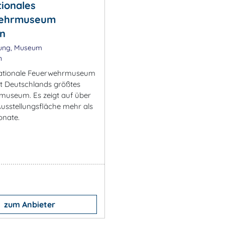
tionales
ehrmuseum
in
lung, Museum
n
nationale Feuerwehrmuseum
st Deutschlands größtes
useum. Es zeigt auf über
usstellungsfläche mehr als
onate.
zum Anbieter