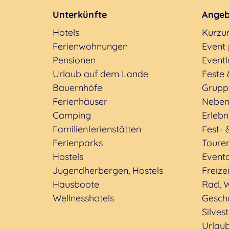
Unterkünfte
Angeb
Hotels
Kurzu
Ferienwohnungen
Event
Pensionen
Eventl
Urlaub auf dem Lande
Feste 
Bauernhöfe
Grupp
Ferienhäuser
Neben
Camping
Erleb
Familienferienstätten
Fest- 
Ferienparks
Toure
Hostels
Event
Jugendherbergen, Hostels
Freizei
Hausboote
Rad, W
Wellnesshotels
Geschä
Silves
Urlaub