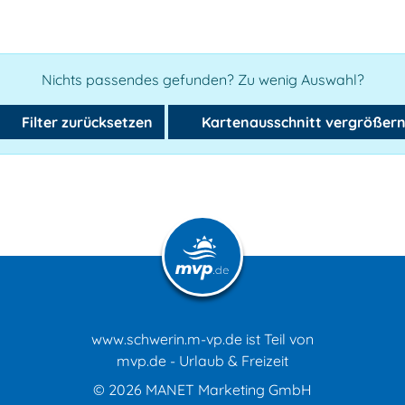
Nichts passendes gefunden? Zu wenig Auswahl?
Filter zurücksetzen
Kartenausschnitt vergrößer
www.schwerin.m-vp.de ist Teil von
mvp.de - Urlaub & Freizeit
© 2026
MANET Marketing GmbH