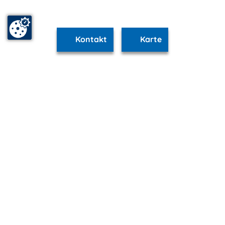
Kontakt
Karte
www.schwerin.m-vp.de ist Teil von
mvp.de - Urlaub & Freizeit
© 2026
MANET Marketing GmbH
Newsletter