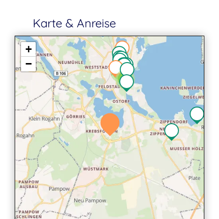
Karte & Anreise
+
−
2
2
3