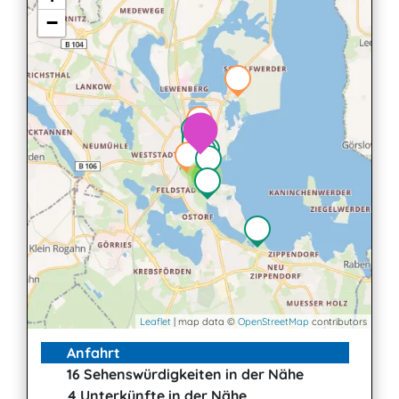
−
2
2
3
Leaflet
| map data ©
OpenStreetMap
contributors
Anfahrt
16 Sehenswürdigkeiten in der Nähe
4 Unterkünfte in der Nähe