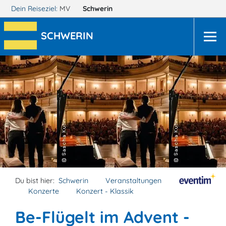
Dein Reiseziel:
MV
Schwerin
SCHWERIN
Du bist hier:
Schwerin
Veranstaltungen
Konzerte
Konzert - Klassik
Be-Flügelt im Advent -