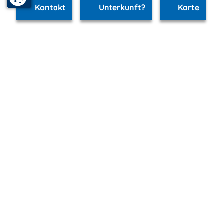
Kontakt
Unterkunft?
Karte
www.schwerin.m-vp.de ist Teil von
mvp.de - Urlaub & Freizeit
© 2026
MANET Marketing GmbH
Newsletter
Bleib auf dem Laufenden!
Melde Dich jetzt für unseren mvp.de-Newsletter an und