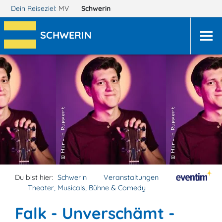
Dein Reiseziel:
MV
Schwerin
SCHWERIN
Du bist hier:
Schwerin
Veranstaltungen
Theater, Musicals, Bühne & Comedy
Falk - Unverschämt -