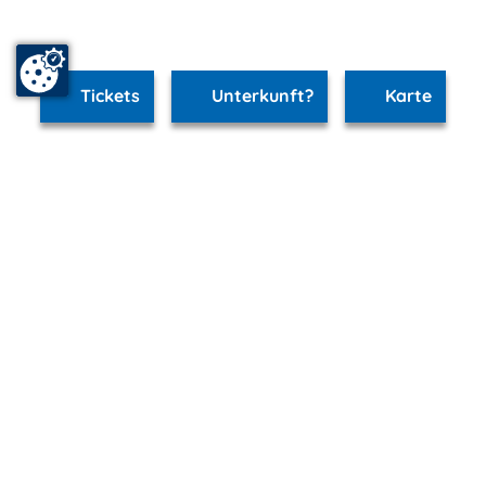
Tickets
Unterkunft?
Karte
www.schwerin.m-vp.de ist Teil von
mvp.de - Urlaub & Freizeit
© 2026
MANET Marketing GmbH
Newsletter