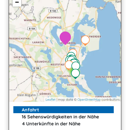
−
2
2
3
Leaflet
| map data ©
OpenStreetMap
contributors
Anfahrt
16 Sehenswürdigkeiten in der Nähe
4 Unterkünfte in der Nähe