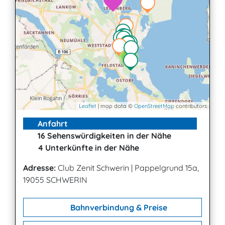
2
2
3
Leaflet
| map data ©
OpenStreetMap
contributors
Anfahrt
16 Sehenswürdigkeiten in der Nähe
4 Unterkünfte in der Nähe
Adresse:
Club Zenit Schwerin
|
Pappelgrund 15a,
19055 SCHWERIN
Bahnverbindung & Preise