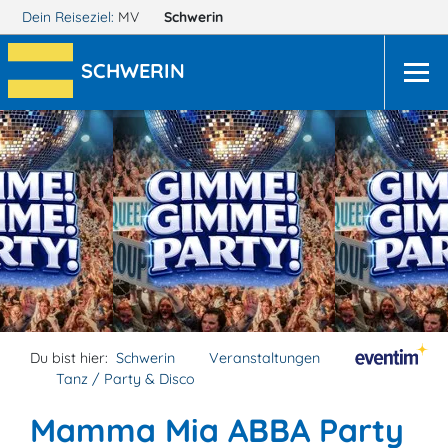
Dein Reiseziel:
MV
Schwerin
SCHWERIN
Du bist hier:
Schwerin
Veranstaltungen
Tanz / Party & Disco
Mamma Mia ABBA Party