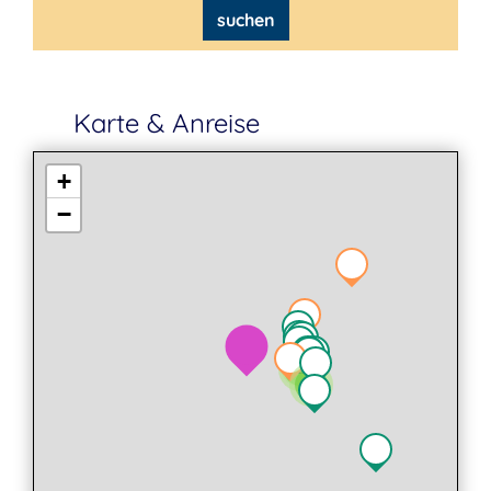
suchen
Karte & Anreise
+
−
2
2
3