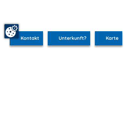
Kontakt
Unterkunft?
Karte
www.schwerin.m-vp.de ist Teil von
mvp.de - Urlaub & Freizeit
© 2026
MANET Marketing GmbH