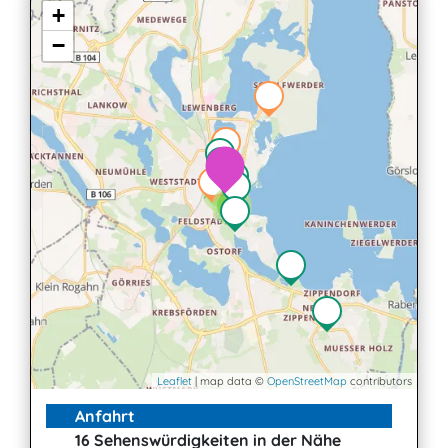
+
−
2
2
3
Leaflet
| map data ©
OpenStreetMap
contributors
Anfahrt
16 Sehenswürdigkeiten in der Nähe