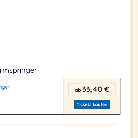
.
irmspringer
inger
33,40 €
ab
Tickets kaufen