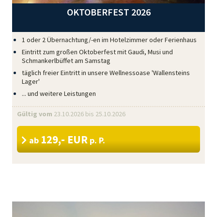
OKTOBERFEST 2026
1 oder 2 Übernachtung/-en im Hotelzimmer oder Ferienhaus
Eintritt zum großen Oktoberfest mit Gaudi, Musi und
Schmankerlbüffet am Samstag
täglich freier Eintritt in unsere Wellnessoase 'Wallensteins
Lager'
... und weitere Leistungen
Gültig vom
23.10.2026
bis 25.10.2026
129,- EUR
ab
p. P.