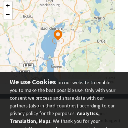
on our website to enable
you to make the best possible use. Only with your
consent we process and share data with our
partners (also in third countries) according to our
Kontakt
⋅
instagram
⋅
privacy policy for the purposes:
Analytics,
facebook
- Urlaub in MV - folgen Sie uns!
⋅
Impressum
⋅
Datenschutz
(Zustimmungseinstellungen)
Translation, Maps
. We thank you for your