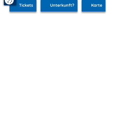
Tickets
Unterkunft?
Karte
www.schwerin.m-vp.de ist Teil von
mvp.de - Urlaub & Freizeit
© 2026
MANET Marketing GmbH
Newsletter
Bleib auf dem Laufenden!