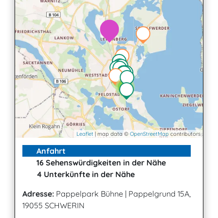
2
2
3
Leaflet
| map data ©
OpenStreetMap
contributors
Anfahrt
16 Sehenswürdigkeiten in der Nähe
4 Unterkünfte in der Nähe
Adresse:
Pappelpark Bühne
|
Pappelgrund 15A,
19055 SCHWERIN