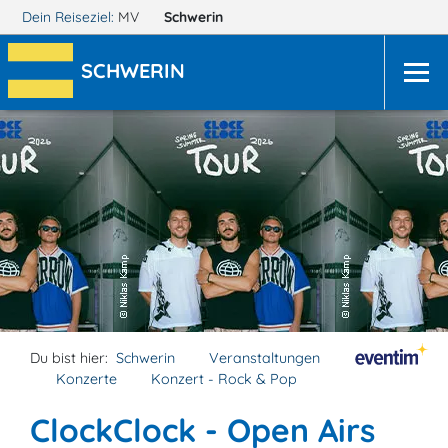
Dein Reiseziel:
MV
Schwerin
SCHWERIN
Du bist hier:
Schwerin
Veranstaltungen
Konzerte
Konzert - Rock & Pop
ClockClock - Open Airs