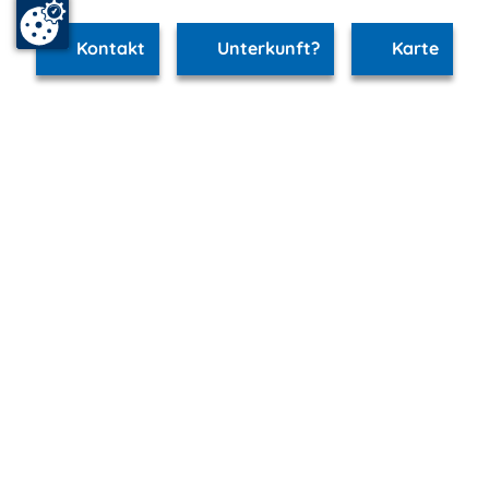
Kontakt
Unterkunft?
Karte
www.schwerin.m-vp.de ist Teil von
mvp.de - Urlaub & Freizeit
© 2026
MANET Marketing GmbH
Newsletter
Bleib auf dem Laufenden!