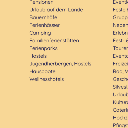
Pensionen
Eventl
Urlaub auf dem Lande
Feste 
Bauernhöfe
Grupp
Ferienhäuser
Neben
Camping
Erleb
Familienferienstätten
Fest- 
Ferienparks
Toure
Hostels
Event
Jugendherbergen, Hostels
Freizei
Hausboote
Rad, W
Wellnesshotels
Geschä
Silves
Urlaub
Kultu
Cateri
Hochz
Pfings