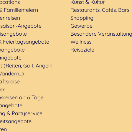
ocations
Kunst & Kultur
& Familienfeiern
Restaurants, Cafés, Bars
enreisen
Shopping
saison-Angebote
Gewerbe
nisangebote
Besondere Veranstaltun
& Feiertagsangebote
Wellness
nangebote
Reiseziele
angebote
t (Reiten, Golf, Angeln,
andern...)
ftsreise
ter
sreisen ab 6 Tage
rangebote
ng & Partyservice
eitsangebote
ten