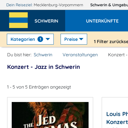
Dein Reiseziel:
Mecklenburg-Vorpommern
Schwerin
& Umgeb
SCHWERIN
UNTERKÜNFTE
Kategorien
Preise
1
1
Filter zurücks
Du bist hier:
Schwerin
Veranstaltungen
Konzert -
Konzert - Jazz in Schwerin
1 - 5 von 5 Einträgen angezeigt
Louis Ph
Konzert