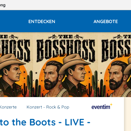
ung
ENTDECKEN
ANGEBOTE
Konzerte
Konzert - Rock & Pop
o the Boots - LIVE -