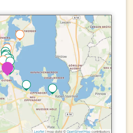
2
2
3
Leaflet
| map data ©
OpenStreetMap
contributors